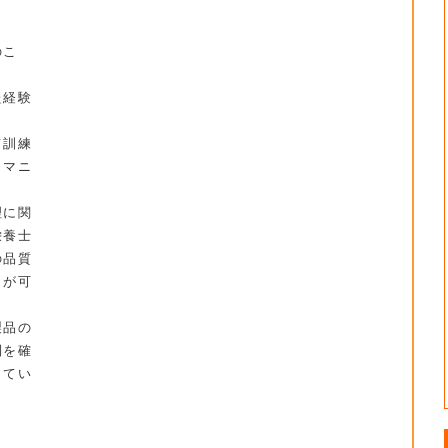
のこ
た経験
て訓練
うマニ
理に関
栄養士
の品質
とが可
製品の
制を確
してい