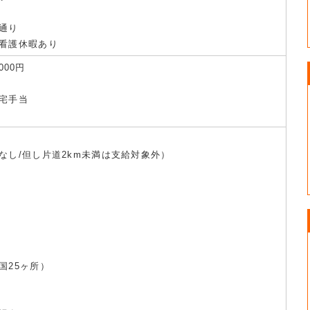
通り
看護休暇あり
000円
宅手当
なし/但し片道2km未満は支給対象外）
国25ヶ所）