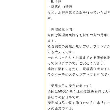
・配下膳
・厨房内の清掃
など、厨房内業務全般を行っていただ
す。
〈調理経験不問〉
今回は調理師免許をお持ちの方の募集
ます。
給食調理の経験が無い方や、ブランク
方も大丈夫です。
一からしっかりとお教えできる研修体
っておりますので、ご安心ください。
業務に慣れてきたら、現場責任者やイ
ラクター等のステップアップも可能で
〈業界大手の安定企業です〉
全国に5000か所以上の受託先を持つ大
会社でのお仕事です。
安定感抜群で長く働きたい方に非常に
メの企業ですよ。