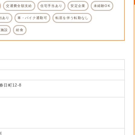
交通費全額支給
住宅手当あり
安定企業
未経験OK
与あり
車・バイク通勤可
転居を伴う転勤なし
護施設
給食
日町12-8
制