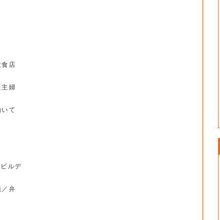
。
飲食店
た主婦
働いて
京ビルデ
売／弁