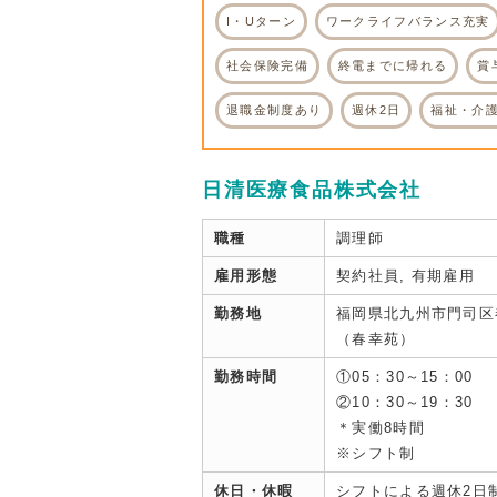
I・Uターン
ワークライフバランス充実
社会保険完備
終電までに帰れる
賞
退職金制度あり
週休2日
福祉・介
日清医療食品株式会社
職種
調理師
雇用形態
契約社員, 有期雇用
勤務地
福岡県北九州市門司区春
（春幸苑）
勤務時間
①05：30～15：00
②10：30～19：30
＊実働8時間
※シフト制
休日・休暇
シフトによる週休2日