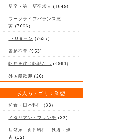
新卒・第二新卒求人
(1649)
ワークライフバランス充
実
(7666)
I・Uターン
(7637)
資格不問
(953)
転居を伴う転勤なし
(6981)
外国籍歓迎
(26)
求人カテゴリ：業態
和食・日本料理
(33)
イタリアン・フレンチ
(32)
居酒屋・創作料理・鉄板・焼
肉
(12)