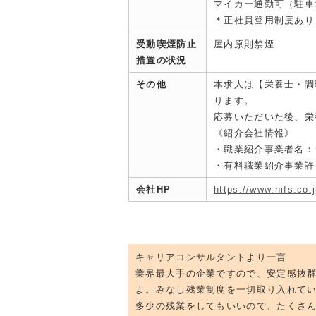
マイカー通勤可（駐車
＊正社員登用制度あり
受動喫煙防止
屋内原則禁煙
措置の状況
その他
本求人は【栄養士・調
ります。
応募いただいた後、栄
《紹介会社情報》
・職業紹介事業者名：
・有料職業紹介事業許可：
会社HP
https://www.nifs.co.j
キャリアコンサルタントより一言
業界最大手の企業ですので、安定感抜
よ。みなし残業制度を一切取り入れて
多少の残業をしてもいいので、たくさ