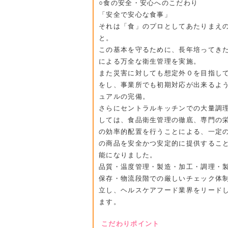
○食の安全・安心へのこだわり
「安全で安心な食事」
それは「食」のプロとしてあたりまえ
と。
この基本を守るために、長年培ってき
による万全な衛生管理を実施。
また災害に対しても想定外０を目指し
をし、事業所でも初期対応が出来るよ
ュアルの完備。
さらにセントラルキッチンでの大量調
しては、食品衛生管理の徹底、専門の
の効率的配置を行うことによる、一定
の商品を安全かつ安定的に提供するこ
能になりました。
品質・温度管理・製造・加工・調理・
保存・物流段階での厳しいチェック体
立し、ヘルスケアフード業界をリード
ます。
こだわりポイント