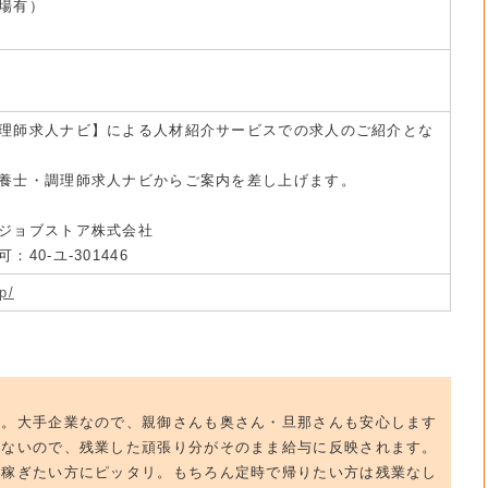
場有）
理師求人ナビ】による人材紹介サービスでの求人のご紹介とな
養士・調理師求人ナビからご案内を差し上げます。
ジョブストア株式会社
40-ユ-301446
p/
群。大手企業なので、親御さんも奥さん・旦那さんも安心します
いないので、残業した頑張り分がそのまま給与に反映されます。
ん稼ぎたい方にピッタリ。もちろん定時で帰りたい方は残業なし