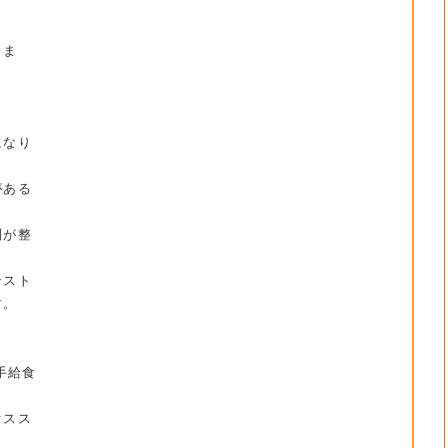
きま
になり
がある
制が整
ンスト
す。
手給食
オスス