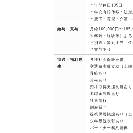
＊年間休日105日
＊年次有給休暇：法定
＊慶弔・育児・介護・
給与・賞与
月給160,000円〜185,
※年齢・経験等による
＊別途：皆勤手当、住
＊賞与あり
待遇・福利厚
各種社会保険完備
生
交通費実費支給（上限
昇給あり
賞与あり
資格取得支援制度あり
退職金制度あり
社員旅行
制服貸与
提携保養施設あり（全
永年勤続表彰あり
パートナー契約特典