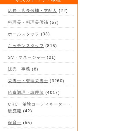
店長・店長候補・支配人
(22)
料理長・料理長候補
(57)
ホールスタッフ
(33)
キッチンスタッフ
(815)
SV・マネージャー
(21)
販売・事務
(8)
栄養士・管理栄養士
(3260)
給食調理・調理師
(4017)
CRC・治験コーディネーター・
研究職
(42)
保育士
(55)