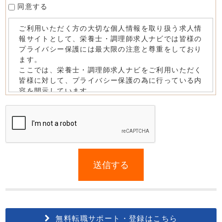
同意する
If
you
送信する
are
a
human,
ignore
this
無料転職サポート・登録はこちら
field