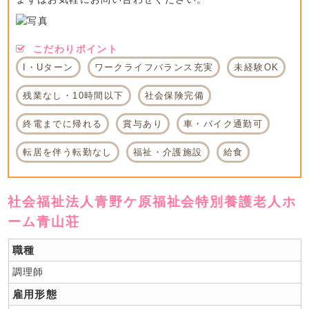
こだわりポイント
I・Uターン
ワークライフバランス充実
未経験OK
残業なし・10時間以下
社会保険完備
終電までに帰れる
賞与あり
車・バイク通勤可
転居を伴う転勤なし
福祉・介護施設
給食
社会福祉法人青野ケ原福祉会特別養護老人ホ
ーム青山荘
職種
調理師
雇用形態