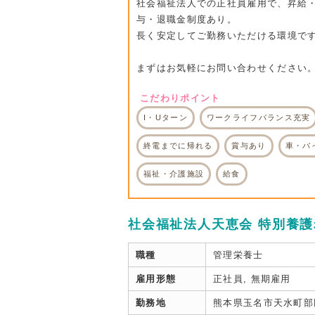
社会福祉法人での正社員雇用で、昇給
与・退職金制度あり。
長く安定してご勤務いただける環境で
まずはお気軽にお問い合わせください
こだわりポイント
I・Uターン
ワークライフバランス充実
終電までに帰れる
賞与あり
車・バ
福祉・介護施設
給食
社会福祉法人天恵会 特別養
職種
管理栄養士
雇用形態
正社員, 無期雇用
勤務地
熊本県玉名市天水町部田