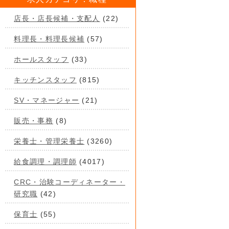
店長・店長候補・支配人
(22)
料理長・料理長候補
(57)
ホールスタッフ
(33)
キッチンスタッフ
(815)
SV・マネージャー
(21)
販売・事務
(8)
栄養士・管理栄養士
(3260)
給食調理・調理師
(4017)
CRC・治験コーディネーター・
研究職
(42)
保育士
(55)