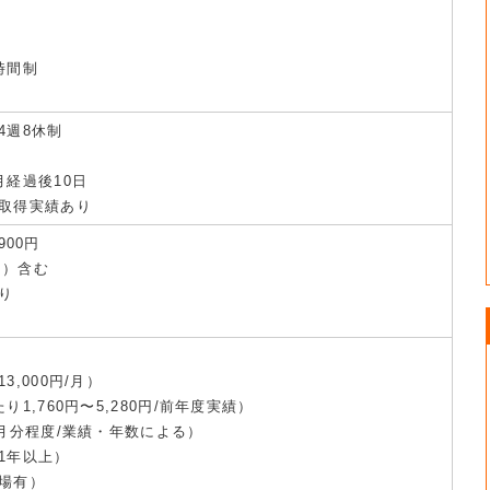
時間制
4週8休制
月経過後10日
取得実績あり
900円
円）含む
り
,000円/月）
1,760円〜5,280円/前年度実績）
ヶ月分程度/業績・年数による）
1年以上）
場有）