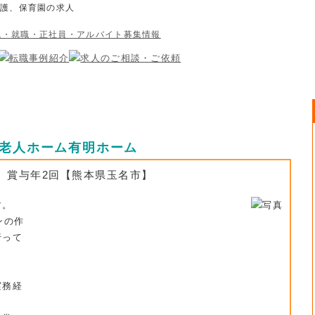
介護、保育園の求人
護老人ホーム有明ホーム
。賞与年2回【熊本県玉名市】
す。
ンの作
行って
実務経