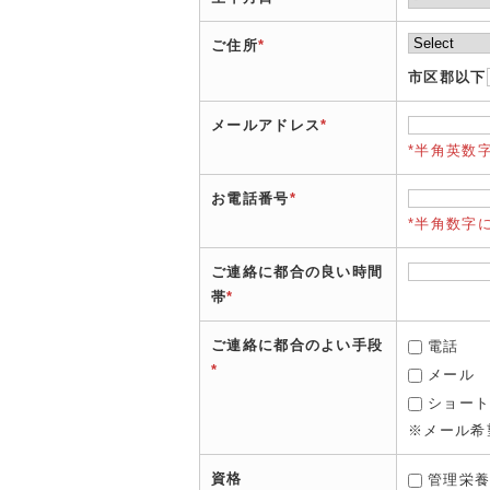
ご住所
*
市区郡以下
メールアドレス
*
*半角英数
お電話番号
*
*半角数字
ご連絡に都合の良い時間
帯
*
ご連絡に都合のよい手段
電話
*
メール
ショー
※メール希
資格
管理栄