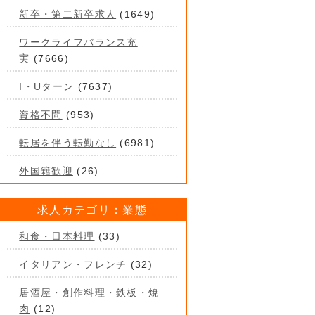
新卒・第二新卒求人
(1649)
ワークライフバランス充
実
(7666)
I・Uターン
(7637)
資格不問
(953)
転居を伴う転勤なし
(6981)
外国籍歓迎
(26)
求人カテゴリ：業態
和食・日本料理
(33)
イタリアン・フレンチ
(32)
居酒屋・創作料理・鉄板・焼
肉
(12)