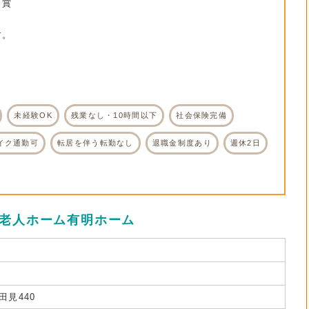
・賞
す。
。
未経験OK
残業なし・10時間以下
社会保険完備
イク通勤可
転居を伴う転勤なし
退職金制度あり
週休2日
護老人ホーム有明ホーム
見440