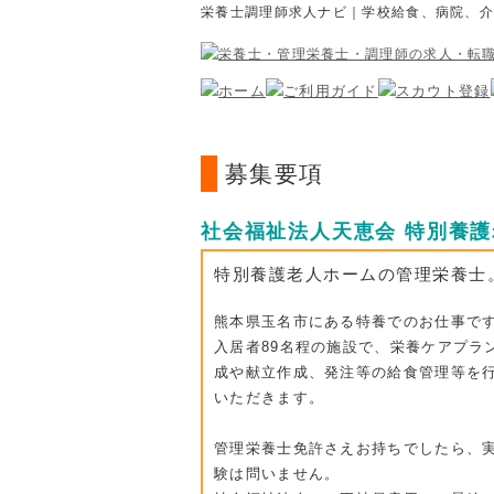
栄養士調理師求人ナビ｜学校給食、病院、
募集要項
社会福祉法人天恵会 特別養
特別養護老人ホームの管理栄養士
熊本県玉名市にある特養でのお仕事で
入居者89名程の施設で、栄養ケアプラ
成や献立作成、発注等の給食管理等を
いただきます。
管理栄養士免許さえお持ちでしたら、
験は問いません。