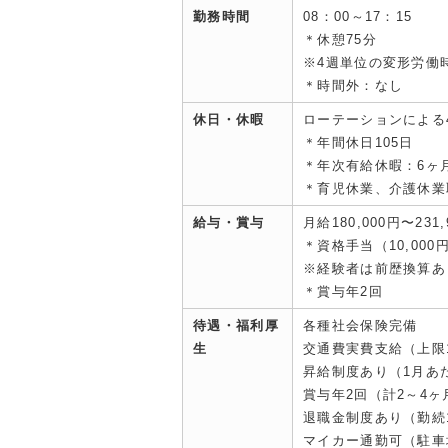
勤務時間
08：00～17：15
＊休憩75分
※4週単位の変形労働
＊時間外：なし
休日・休暇
ローテーションによる
＊年間休日105日
＊年次有給休暇：6ヶ
＊育児休業、介護休業
給与・賞与
月給180,000円〜231,
＊資格手当（10,000
※経験者は前歴換算あ
＊賞与年2回
待遇・福利厚
各種社会保険完備
生
交通費実費支給（上限13
昇給制度あり（1月あたり
賞与年2回（計2～4
退職金制度あり（勤続
マイカー通勤可（駐車