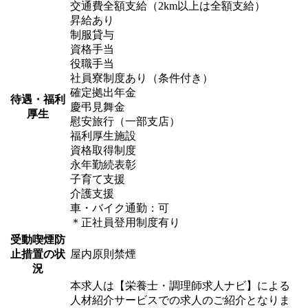
交通費全額支給（2km以上は全額支給）
昇給あり
制服貸与
資格手当
役職手当
社員寮制度あり（条件付き）
確定拠出年金
待遇・福利
慶弔見舞金
厚生
慰安旅行（一部支店）
福利厚生施設
資格取得制度
永年勤続表彰
子育て支援
介護支援
車・バイク通勤：可
＊正社員登用制度有り
受動喫煙防
止措置の状
屋内原則禁煙
況
本求人は【栄養士・調理師求人ナビ】による
人材紹介サービスでの求人のご紹介となりま