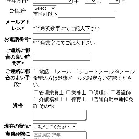
生年月日
*
年
月
日
ご住所
*
市区郡以下
メールアド
レス
*
*半角英数字にてご記入下さい
お電話番号
*
*半角数字にてご記入下さい
ご連絡に都
合の良い時
間帯
*
ご連絡に都
電話
メール
ショートメール
※メール
合のよい手
希望の方は迷惑メールの設定をご確認くださ
段
*
い。
管理栄養士
栄養士
調理師
看護師
介護福祉士
保育士
普通自動車運転免
資格
許
その他
現在の状況
*
実務経験に