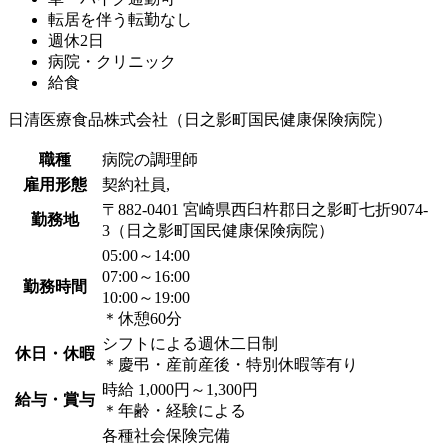
転居を伴う転勤なし
週休2日
病院・クリニック
給食
日清医療食品株式会社（日之影町国民健康保険病院）
職種
病院の調理師
雇用形態
契約社員,
〒882-0401 宮崎県西臼杵郡日之影町七折9074-
勤務地
3（日之影町国民健康保険病院）
05:00～14:00
07:00～16:00
勤務時間
10:00～19:00
＊休憩60分
シフトによる週休二日制
休日・休暇
＊慶弔・産前産後・特別休暇等有り
時給 1,000円～1,300円
給与・賞与
＊年齢・経験による
各種社会保険完備