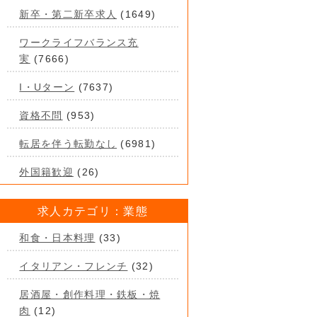
新卒・第二新卒求人
(1649)
ワークライフバランス充
実
(7666)
I・Uターン
(7637)
資格不問
(953)
転居を伴う転勤なし
(6981)
外国籍歓迎
(26)
求人カテゴリ：業態
和食・日本料理
(33)
イタリアン・フレンチ
(32)
居酒屋・創作料理・鉄板・焼
肉
(12)