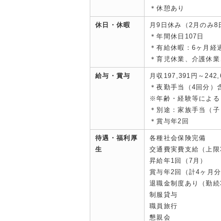
＊休憩あり
休日・休暇
月9日休み（2月のみ8
＊年間休日107日
＊有給休暇：6ヶ月経過
＊育児休業、介護休業
給与・賞与
月収197,391円～242,
＊夜勤手当（4回分）
※年齢・経験等による
＊別途：家族手当（子ども
＊賞与年2回
待遇・福利厚
各種社会保険完備
生
交通費実費支給（上限30
昇給年1回（7月）
賞与年2回（計4ヶ月分
退職金制度あり（勤続
制服貸与
職員旅行
懇親会