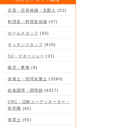
店長・店長候補・支配人
(22)
料理長・料理長候補
(57)
ホールスタッフ
(33)
キッチンスタッフ
(815)
SV・マネージャー
(21)
販売・事務
(8)
栄養士・管理栄養士
(3260)
給食調理・調理師
(4017)
CRC・治験コーディネーター・
研究職
(42)
保育士
(55)