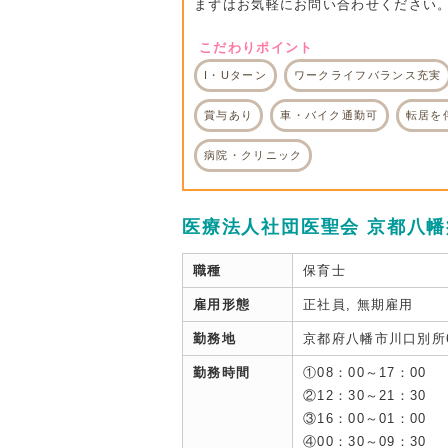
まずはお気軽にお問い合わせください
こだわりポイント
I・Uターン
ワークライフバランス充実
賞与あり
車・バイク通勤可
転居を
病院・クリニック
医療法人社団医聖会 京都八幡
職種
保育士
雇用形態
正社員, 無期雇用
勤務地
京都府八幡市川口別所
勤務時間
①08：00～17：00
②12：30～21：30
③16：00～01：00
④00：30～09：30