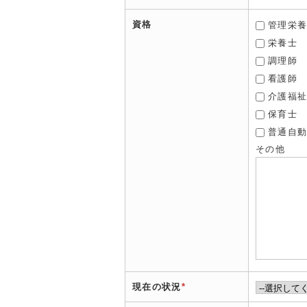
資格
管理栄
栄養士
調理師
看護師
介護福
保育士
普通自
その他
現在の状況
*