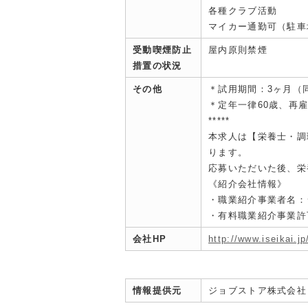
各種クラブ活動
マイカー通勤可（駐車場
受動喫煙防止
屋内原則禁煙
措置の状況
その他
＊試用期間：3ヶ月（
＊定年一律60歳、再雇
*****
本求人は【栄養士・調
ります。
応募いただいた後、栄
《紹介会社情報》
・職業紹介事業者名：
・有料職業紹介事業許可：
会社HP
http://www.iseikai.j
情報提供元
ジョブストア株式会社