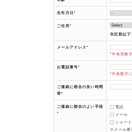
生年月日
*
ご住所
*
市区郡以下
メールアドレス
*
*半角英数
お電話番号
*
*半角数字
ご連絡に都合の良い時間
帯
*
ご連絡に都合のよい手段
電話
*
メール
ショー
※メール希