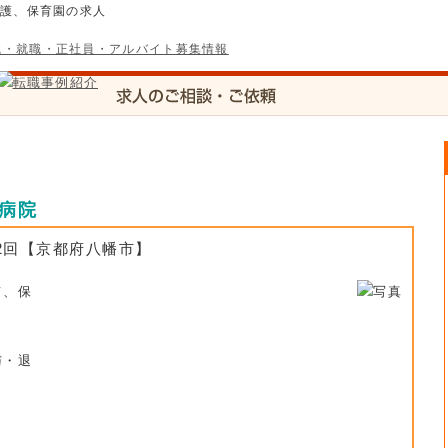
介護、保育園の求人
病院
2回【京都府八幡市】
て、保
与・退