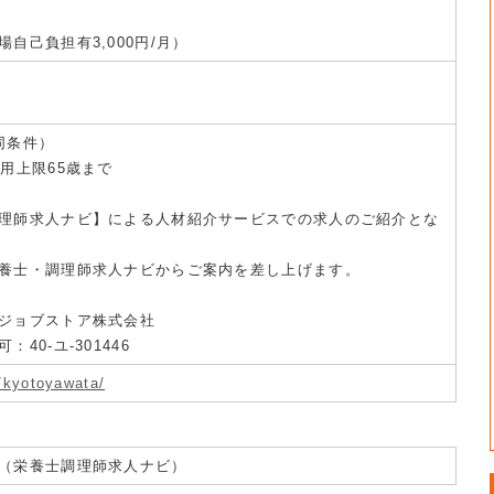
自己負担有3,000円/月）
同条件）
用上限65歳まで
理師求人ナビ】による人材紹介サービスでの求人のご紹介とな
養士・調理師求人ナビからご案内を差し上げます。
ジョブストア株式会社
40-ユ-301446
p/kyotoyawata/
（栄養士調理師求人ナビ）