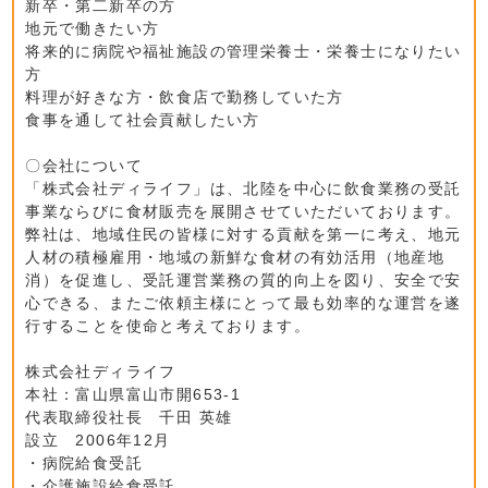
新卒・第二新卒の方
地元で働きたい方
将来的に病院や福祉施設の管理栄養士・栄養士になりたい
方
料理が好きな方・飲食店で勤務していた方
食事を通して社会貢献したい方
〇会社について
「株式会社ディライフ」は、北陸を中心に飲食業務の受託
事業ならびに食材販売を展開させていただいております。
弊社は、地域住民の皆様に対する貢献を第一に考え、地元
人材の積極雇用・地域の新鮮な食材の有効活用（地産地
消）を促進し、受託運営業務の質的向上を図り、安全で安
心できる、またご依頼主様にとって最も効率的な運営を遂
行することを使命と考えております。
株式会社ディライフ
本社：富山県富山市開653-1
代表取締役社長 千田 英雄
設立 2006年12月
・病院給食受託
・介護施設給食受託