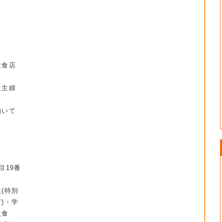
。
飲食店
た主婦
働いて
目19番
(特別
)・学
員食