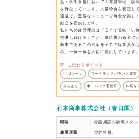
堂・学生食堂においての運営管理・調
を行なっています。大量給食を安定し
適温で、豊富なメニューで毎食が楽し
献立を提供します。
私たちの経営理念は「安全で美味しい
提供し続ける」こと。食に携わる者に
基本であるこの言葉を全ての従業員が
み、一食一食を大切に提供しています
こだわりポイント
I・Uターン
ワークライフバランス充実
賞与あり
車・バイク通勤可
転居を
石本商事株式会社（春日園）
職種
介護施設の調理スタッ
雇用形態
契約社員,