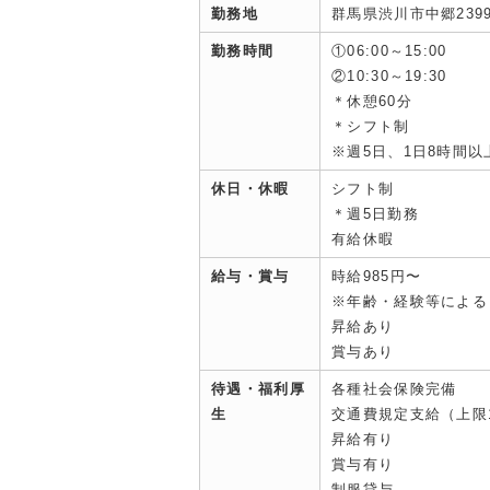
勤務地
群馬県渋川市中郷239
勤務時間
①06:00～15:00
②10:30～19:30
＊休憩60分
＊シフト制
※週5日、1日8時間以
休日・休暇
シフト制
＊週5日勤務
有給休暇
給与・賞与
時給985円〜
※年齢・経験等による
昇給あり
賞与あり
待遇・福利厚
各種社会保険完備
生
交通費規定支給（上限18
昇給有り
賞与有り
制服貸与