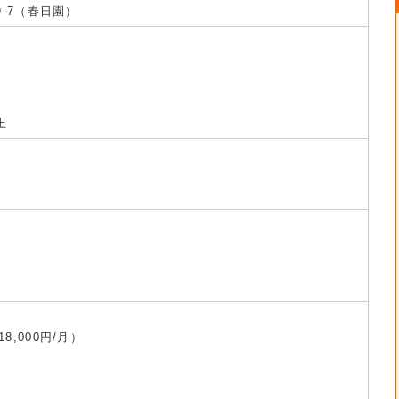
9-7（春日園）
上
,000円/月）