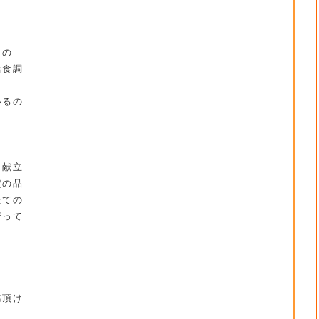
くの
給食調
いるの
、献立
定の品
全ての
行って
務頂け