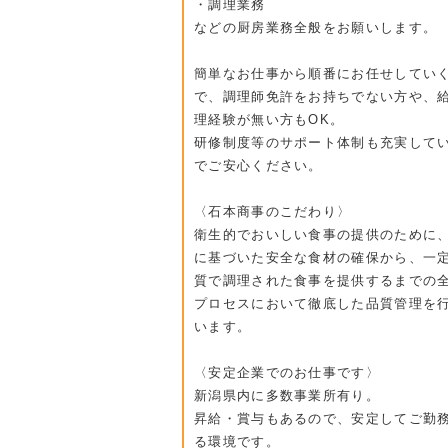
・調理業務
などの厨房業務全般をお願いします。
簡単なお仕事から順番にお任せしてい
で、調理師免許をお持ちでない方や、
理経験が無い方もOK。
研修制度等のサポート体制も充実して
でご安心ください。
〈石本商事のこだわり〉
衛生的でおいしい食事の提供のために
に基づいた安全な食材の確保から、一
質で調理された食事を提供するまでの
プロセスにおいて徹底した品質管理を
います。
〈安定企業でのお仕事です〉
新潟県内に多数事業所有り。
昇給・賞与もあるので、安定してご勤
る環境です。