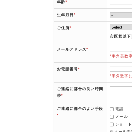
年齢
*
生年月日
*
ご住所
*
市区郡以下
メールアドレス
*
*半角英数
お電話番号
*
*半角数字
ご連絡に都合の良い時間
帯
*
ご連絡に都合のよい手段
電話
*
メール
ショー
※メール希