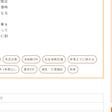
理受託
て適時
くなる
食事を
とって
心に刻
。
安定企業
未経験OK
社会保険完備
終電までに帰れる
伴う転勤なし
週休2日
福祉・介護施設
給食
フ