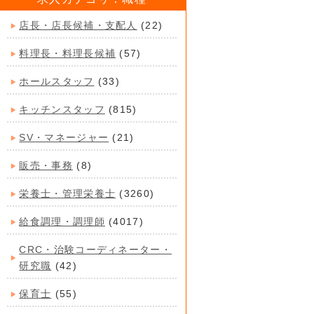
店長・店長候補・支配人
(22)
料理長・料理長候補
(57)
ホールスタッフ
(33)
キッチンスタッフ
(815)
SV・マネージャー
(21)
販売・事務
(8)
栄養士・管理栄養士
(3260)
給食調理・調理師
(4017)
CRC・治験コーディネーター・
研究職
(42)
保育士
(55)