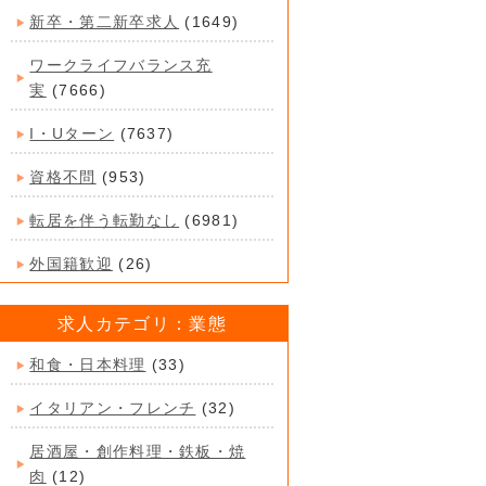
新卒・第二新卒求人
(1649)
ワークライフバランス充
実
(7666)
I・Uターン
(7637)
資格不問
(953)
転居を伴う転勤なし
(6981)
外国籍歓迎
(26)
求人カテゴリ：業態
和食・日本料理
(33)
イタリアン・フレンチ
(32)
居酒屋・創作料理・鉄板・焼
肉
(12)