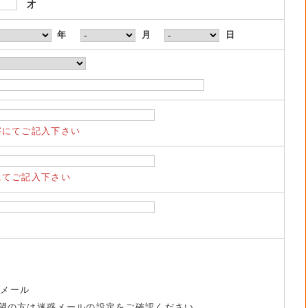
才
年
月
日
字にてご記入下さい
にてご記入下さい
トメール
望の方は迷惑メールの設定をご確認ください。