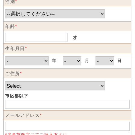
性別
*
年齢
*
才
生年月日
*
年
月
日
ご住所
*
市区郡以下
メールアドレス
*
*半角英数字にてご記入下さい