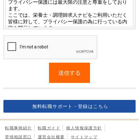
If
you
送信する
are
a
human,
ignore
this
無料転職サポート・登録はこちら
field
転職事例紹介
転職ガイド
個人情報保護方針
苦情相談窓口
運営会社概要
サイトマップ