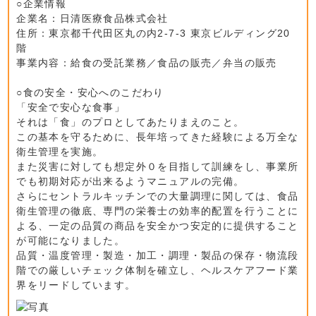
○企業情報
企業名：日清医療食品株式会社
住所：東京都千代田区丸の内2-7-3 東京ビルディング20
階
事業内容：給食の受託業務／食品の販売／弁当の販売
○食の安全・安心へのこだわり
「安全で安心な食事」
それは「食」のプロとしてあたりまえのこと。
この基本を守るために、長年培ってきた経験による万全な
衛生管理を実施。
また災害に対しても想定外０を目指して訓練をし、事業所
でも初期対応が出来るようマニュアルの完備。
さらにセントラルキッチンでの大量調理に関しては、食品
衛生管理の徹底、専門の栄養士の効率的配置を行うことに
よる、一定の品質の商品を安全かつ安定的に提供すること
が可能になりました。
品質・温度管理・製造・加工・調理・製品の保存・物流段
階での厳しいチェック体制を確立し、ヘルスケアフード業
界をリードしています。