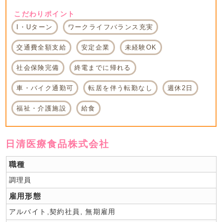
こだわりポイント
I・Uターン
ワークライフバランス充実
交通費全額支給
安定企業
未経験OK
社会保険完備
終電までに帰れる
車・バイク通勤可
転居を伴う転勤なし
週休2日
福祉・介護施設
給食
日清医療食品株式会社
職種
調理員
雇用形態
アルバイト,契約社員, 無期雇用