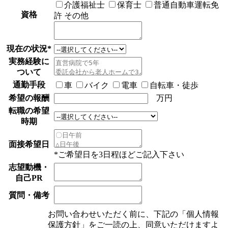
介護福祉士
保育士
普通自動車運転免
資格
許
その他
現在の状況
*
実務経験に
ついて
通勤手段
車
バイク
電車
自転車・徒歩
希望の報酬
万円
転職の希望
時期
面接希望日
*ご希望日を3日程ほどご記入下さい
志望動機・
自己PR
質問・備考
お問い合わせいただく前に、下記の「個人情報
保護方針」をご一読の上、同意いただけますよ