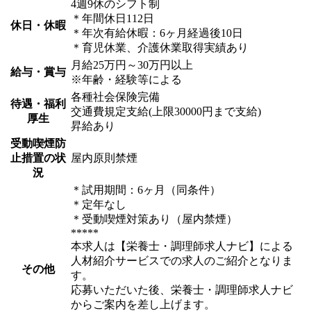
4週9休のシフト制
＊年間休日112日
休日・休暇
＊年次有給休暇：6ヶ月経過後10日
＊育児休業、介護休業取得実績あり
月給25万円～30万円以上
給与・賞与
※年齢・経験等による
各種社会保険完備
待遇・福利
交通費規定支給(上限30000円まで支給)
厚生
昇給あり
受動喫煙防
止措置の状
屋内原則禁煙
況
＊試用期間：6ヶ月（同条件）
＊定年なし
＊受動喫煙対策あり（屋内禁煙）
*****
本求人は【栄養士・調理師求人ナビ】による
人材紹介サービスでの求人のご紹介となりま
その他
す。
応募いただいた後、栄養士・調理師求人ナビ
からご案内を差し上げます。