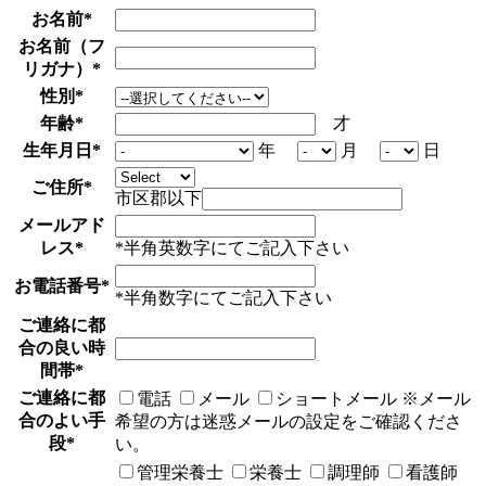
お名前
*
お名前（フ
リガナ）
*
性別
*
年齢
*
才
生年月日
*
年
月
日
ご住所
*
市区郡以下
メールアド
レス
*
*半角英数字にてご記入下さい
お電話番号
*
*半角数字にてご記入下さい
ご連絡に都
合の良い時
間帯
*
ご連絡に都
電話
メール
ショートメール
※メール
合のよい手
希望の方は迷惑メールの設定をご確認くださ
段
*
い。
管理栄養士
栄養士
調理師
看護師