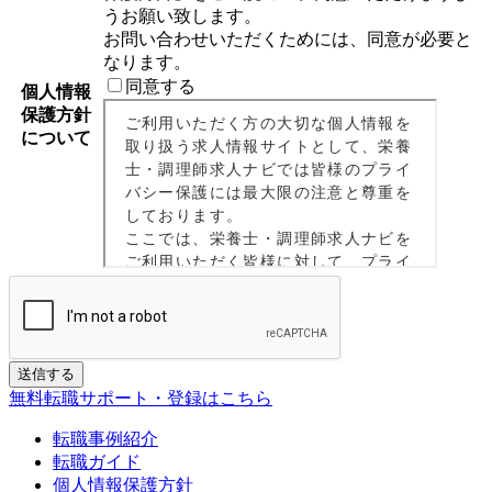
うお願い致します。
お問い合わせいただくためには、同意が必要と
なります。
同意する
個人情報
保護方針
について
If
送信する
you
無料転職サポート・登録はこちら
are
a
転職事例紹介
human,
転職ガイド
ignore
個人情報保護方針
this