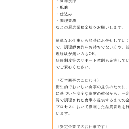
・食器洗浄
・配膳
・仕込み
・調理業務
などの厨房業務全般をお願いします。
簡単なお仕事から順番にお任せしてい
で、調理師免許をお持ちでない方や、
理経験が無い方もOK。
研修制度等のサポート体制も充実して
でご安心ください。
〈石本商事のこだわり〉
衛生的でおいしい食事の提供のために
に基づいた安全な食材の確保から、一
質で調理された食事を提供するまでの
プロセスにおいて徹底した品質管理を
います。
〈安定企業でのお仕事です〉