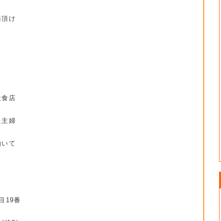
務頂け
。
飲食店
た主婦
働いて
目19番