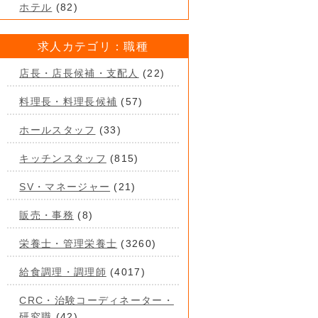
ホテル
(82)
求人カテゴリ：職種
店長・店長候補・支配人
(22)
料理長・料理長候補
(57)
ホールスタッフ
(33)
キッチンスタッフ
(815)
SV・マネージャー
(21)
販売・事務
(8)
栄養士・管理栄養士
(3260)
給食調理・調理師
(4017)
CRC・治験コーディネーター・
研究職
(42)