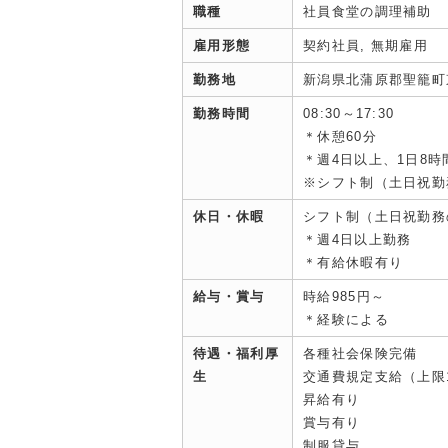
職種
社員食堂の調理補助
雇用形態
契約社員, 無期雇用
勤務地
新潟県北蒲原郡聖籠町東
勤務時間
08:30～17:30
＊休憩60分
＊週4日以上、1日8時
※シフト制（土日祝勤
休日・休暇
シフト制（土日祝勤務
＊週4日以上勤務
＊有給休暇有り
給与・賞与
時給985円～
＊経験による
待遇・福利厚
各種社会保険完備
生
交通費規定支給（上限18
昇給有り
賞与有り
制服貸与