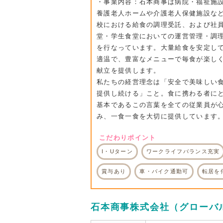
・事業内容：石本商事は病院・福祉施設
養護老人ホームや介護老人保健施設など
校における給食の調理受託、および社
堂・学生食堂においての運営管理・調
を行なっています。大量給食を安定し
適温で、豊富なメニューで毎食が楽し
献立を提供します。
私たちの経営理念は「安全で美味しい
提供し続ける」こと。食に携わる者に
基本であるこの言葉を全ての従業員が
み、一食一食を大切に提供しています
こだわりポイント
I・Uターン
ワークライフバランス充実
賞与あり
車・バイク通勤可
転居を
石本商事株式会社（グローバ