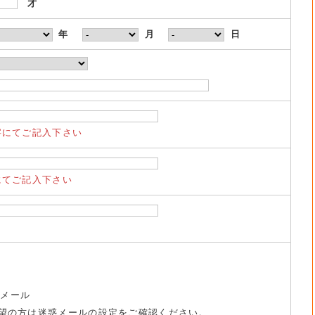
才
年
月
日
字にてご記入下さい
にてご記入下さい
トメール
望の方は迷惑メールの設定をご確認ください。