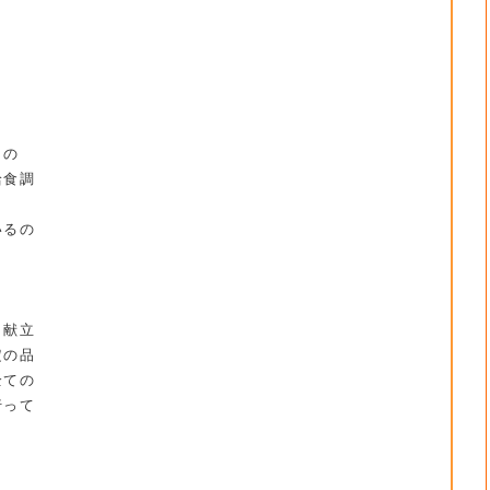
くの
給食調
いるの
、献立
定の品
全ての
行って