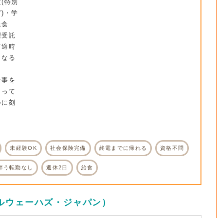
(特別
)・学
員食
理受託
て適時
くなる
食事を
とって
心に刻
。
未経験OK
社会保険完備
終電までに帰れる
資格不問
伴う転勤なし
週休2日
給食
ルウェーハズ・ジャパン）