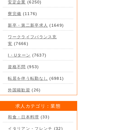
安定企業
(6250)
寮完備
(1176)
新卒・第二新卒求人
(1649)
ワークライフバランス充
実
(7666)
I・Uターン
(7637)
資格不問
(953)
転居を伴う転勤なし
(6981)
外国籍歓迎
(26)
求人カテゴリ：業態
和食・日本料理
(33)
イタリアン・フレンチ
(32)