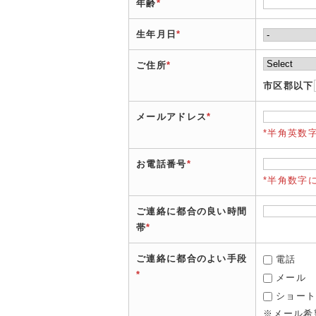
年齢
*
生年月日
*
ご住所
*
市区郡以下
メールアドレス
*
*半角英数
お電話番号
*
*半角数字
ご連絡に都合の良い時間
帯
*
ご連絡に都合のよい手段
電話
*
メール
ショー
※メール希