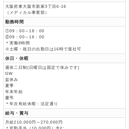
大阪府東大阪市新家3丁目6-16
（メディカル事業部）
勤務時間
①09：00～18：00
②09：00～16：00
＊実働8時間
※土曜・祝日の出勤日は16時で退社可
休日・休暇
週休二日制(日曜日は固定で休みです)
GW
盆休み
夏季
年末年始
慶弔
＊年次有給休暇：法定通り
給与・賞与
月給210,000円～270,000円
＊皆勤手当（10,000円）含む