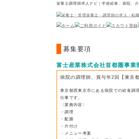
栄養士調理師求人ナビ｜学校給食、病院、
募集要項
富士産業株式会社首都圏事業
病院の調理師。賞与年2回【東京
東京都西東京市にある病院での給食調
仕事です。
〈業務内容〉
・調理
・配膳
・片付け
・メニュー考案