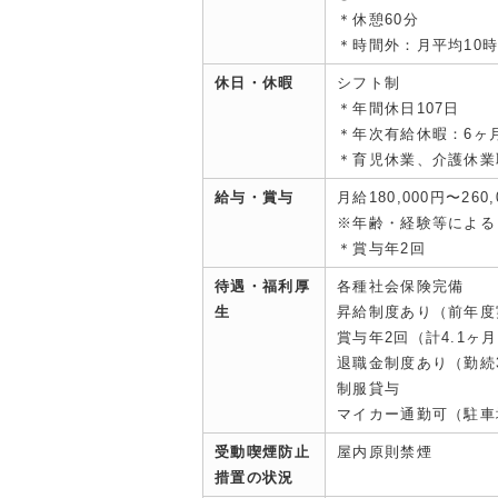
＊休憩60分
＊時間外：月平均10
休日・休暇
シフト制
＊年間休日107日
＊年次有給休暇：6ヶ
＊育児休業、介護休業
給与・賞与
月給180,000円〜260,
※年齢・経験等による
＊賞与年2回
待遇・福利厚
各種社会保険完備
生
昇給制度あり（前年度実
賞与年2回（計4.1ヶ
退職金制度あり（勤続
制服貸与
マイカー通勤可（駐車
受動喫煙防止
屋内原則禁煙
措置の状況