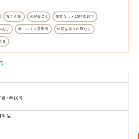
安定企業
未経験OK
残業なし・10時間以下
与あり
車・バイク通勤可
転居を伴う転勤なし
給食
部
目4番10号
月単位）