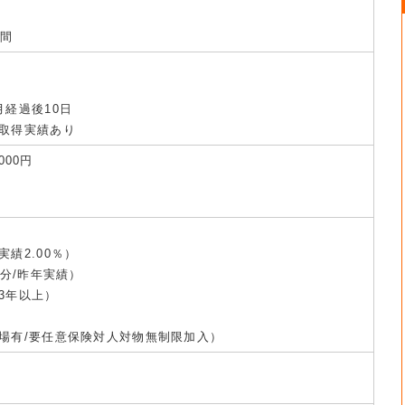
時間
月経過後10日
取得実績あり
000円
績2.00％）
月分/昨年実績）
3年以上）
場有/要任意保険対人対物無制限加入）