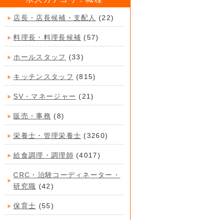
店長・店長候補・支配人
(22)
料理長・料理長候補
(57)
ホールスタッフ
(33)
キッチンスタッフ
(815)
SV・マネージャー
(21)
販売・事務
(8)
栄養士・管理栄養士
(3260)
給食調理・調理師
(4017)
CRC・治験コーディネーター・
研究職
(42)
保育士
(55)