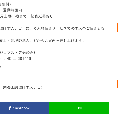
時給制）
（通勤範囲内）
雇用上限65歳まで、勤務延長あり
理師求人ナビ】による人材紹介サービスでの求人のご紹介とな
養士・調理師求人ナビからご案内を差し上げます。
ジョブストア株式会社
40-ユ-301446
/
（栄養士調理師求人ナビ）
facebook
LINE