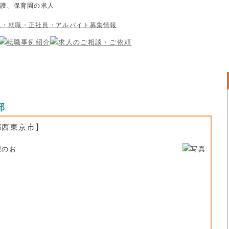
介護、保育園の求人
部
都西東京市】
理のお