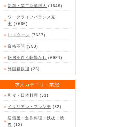
新卒・第二新卒求人
(1649)
ワークライフバランス充
実
(7666)
I・Uターン
(7637)
資格不問
(953)
転居を伴う転勤なし
(6981)
外国籍歓迎
(26)
求人カテゴリ：業態
和食・日本料理
(33)
イタリアン・フレンチ
(32)
居酒屋・創作料理・鉄板・焼
肉
(12)