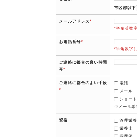
市区郡以下
メールアドレス
*
*半角英数
お電話番号
*
*半角数字
ご連絡に都合の良い時間
帯
*
ご連絡に都合のよい手段
電話
*
メール
ショー
※メール希
資格
管理栄
栄養士
調理師