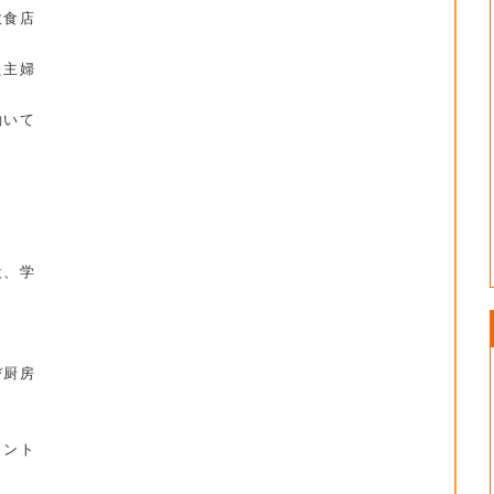
飲食店
た主婦
働いて
設、学
び厨房
タント