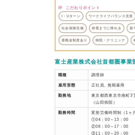
こだわりポイント
I・Uターン
ワークライフバランス充実
社会保険完備
終電までに帰れる
賞
退職金制度あり
病院・クリニック
富士産業株式会社首都圏事業
職種
調理師
雇用形態
正社員, 無期雇用
勤務地
東京都西東京市南町3丁
（山田病院）
勤務時間
変形労働時間制（1ヶ
①04：00～13：00
②08：00～17：00
③11：00～20：00