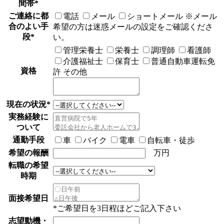
間帯
*
ご連絡に都
電話
メール
ショートメール
※メール
合のよい手
希望の方は迷惑メールの設定をご確認くださ
段
*
い。
管理栄養士
栄養士
調理師
看護師
介護福祉士
保育士
普通自動車運転免
資格
許
その他
現在の状況
*
実務経験に
ついて
通勤手段
車
バイク
電車
自転車・徒歩
希望の報酬
万円
転職の希望
時期
面接希望日
*ご希望日を3日程ほどご記入下さい
志望動機・