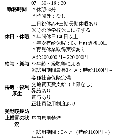
07：30～16：30
勤務時間
＊休憩60分
＊時間外：なし
土日祝休み+三期長期休暇あり
※その他学校休日に準ずる
休日・休暇
＊年間休日140日以上
＊年次有給休暇：6ヶ月経過後10日
＊育児休業取得実績あり
月給200,000円～220,000円
給与・賞与
※年齢・経験等による
※試用期間最長3ヶ月：時給1100円～
各種社会保険完備
交通費実費支給（上限なし）
待遇・福利
昇給あり
厚生
賞与あり
正社員登用制度あり
受動喫煙防
止措置の状
屋内原則禁煙
況
＊試用期間：3ヶ月（時給1100円～）