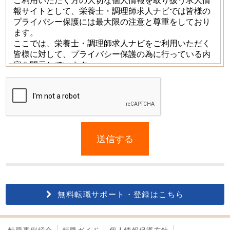
If
you
送信する
are
a
human,
ignore
this
無料転職サポート・登録はこちら
field