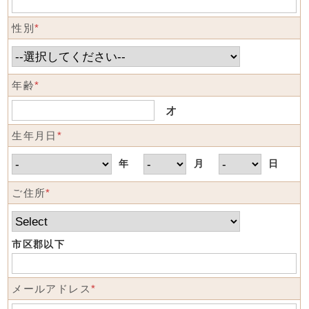
性別
*
年齢
*
才
生年月日
*
年
月
日
ご住所
*
市区郡以下
メールアドレス
*