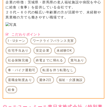
企業の特徴：茨城県・群馬県の老人福祉施設や病院を中心
に給食（食事）を提供している会社です。
２０代～６０代の幅広い年齢層の方が活躍中で、未経験や
異業種の方でも働きやすい職場です。
こだわりポイント
I・Uターン
ワークライフバランス充実
住宅手当あり
安定企業
未経験OK
社会保険完備
終電までに帰れる
賞与あり
車・バイク通勤可
転居を伴う転勤なし
退職金制度あり
週休2日
福祉・介護施設
給食
ウェルユー・ミール東日本株式会社（特別養