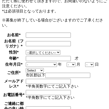
ただく際に使わせて頂きますので、お間違いのないようにご
注意ください。
*
は必須項目となっております。
※募集が終了している場合がございますのでご了承くださ
い。
お名前
*
お名前（フ
リガナ）
*
性別
*
年齢
*
才
生年月日
*
年
月
日
ご住所
*
市区郡以下
メールアド
レス
*
*半角英数字にてご記入下さい
お電話番号
*
*半角数字にてご記入下さい
ご連絡に都
合の良い時