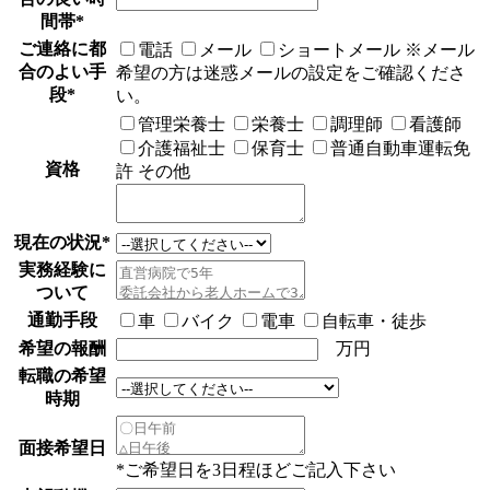
間帯
*
ご連絡に都
電話
メール
ショートメール
※メール
合のよい手
希望の方は迷惑メールの設定をご確認くださ
段
*
い。
管理栄養士
栄養士
調理師
看護師
介護福祉士
保育士
普通自動車運転免
資格
許
その他
現在の状況
*
実務経験に
ついて
通勤手段
車
バイク
電車
自転車・徒歩
希望の報酬
万円
転職の希望
時期
面接希望日
*ご希望日を3日程ほどご記入下さい