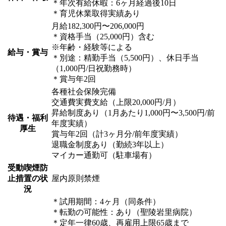
＊年次有給休暇：6ヶ月経過後10日
＊育児休業取得実績あり
月給182,300円〜206,000円
＊資格手当（25,000円）含む
※年齢・経験等による
給与・賞与
＊別途：精勤手当（5,500円）、休日手当
（1,000円/日祝勤務時）
＊賞与年2回
各種社会保険完備
交通費実費支給（上限20,000円/月）
昇給制度あり（1月あたり1,000円〜3,500円/前
待遇・福利
年度実績）
厚生
賞与年2回（計3ヶ月分/前年度実績）
退職金制度あり（勤続3年以上）
マイカー通勤可（駐車場有）
受動喫煙防
止措置の状
屋内原則禁煙
況
＊試用期間：4ヶ月（同条件）
＊転勤の可能性：あり（聖陵岩里病院）
＊定年一律60歳、再雇用上限65歳まで