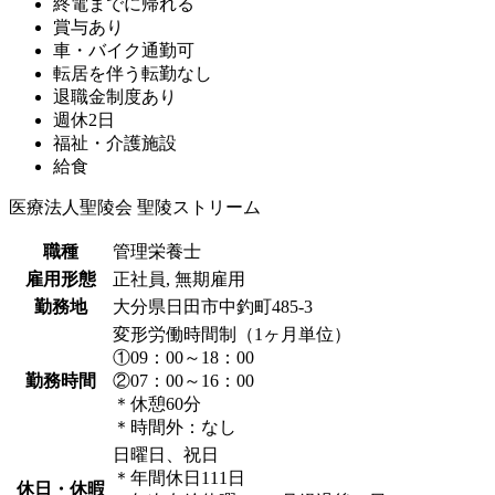
終電までに帰れる
賞与あり
車・バイク通勤可
転居を伴う転勤なし
退職金制度あり
週休2日
福祉・介護施設
給食
医療法人聖陵会 聖陵ストリーム
職種
管理栄養士
雇用形態
正社員, 無期雇用
勤務地
大分県日田市中釣町485-3
変形労働時間制（1ヶ月単位）
①09：00～18：00
勤務時間
②07：00～16：00
＊休憩60分
＊時間外：なし
日曜日、祝日
＊年間休日111日
休日・休暇