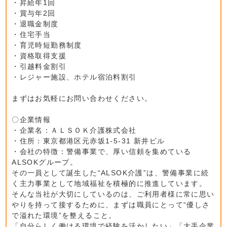
・昇給年1回
・賞与年2回
・退職金制度
・住宅手当
・育児時短勤務制度
・資格取得支援
・引越料金割引
・レジャー施設、ホテル宿泊料割引
まずはお気軽にお問い合わせください。
〇企業情報
・企業名：ＡＬＳＯＫ介護株式会社
・住所：東京都港区元赤坂1-5-31 新井ビル
・会社の特徴：警備事業で、厚い信頼を集めている
ALSOKグループ。
その一員として誕生した“ALSOK介護”は、警備事業に続
く主力事業として地域福祉を積極的に推進しています。
そんな当社が大切にしているのは、ご利用者様に常に思い
やりを持って接するために、まずは職員にとって“優しさ
で溢れた環境”を整えること。
「自分らしく働ける環境で経験を活かしたい」「大手企業