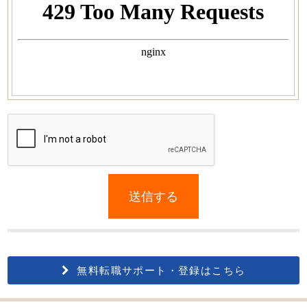
If
you
送信する
are
a
human,
ignore
this
無料転職サポート・登録はこちら
field