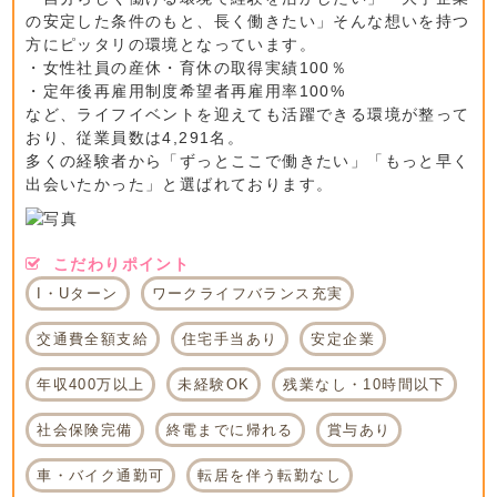
の安定した条件のもと、長く働きたい」そんな想いを持つ
方にピッタリの環境となっています。
・女性社員の産休・育休の取得実績100％
・定年後再雇用制度希望者再雇用率100%
など、ライフイベントを迎えても活躍できる環境が整って
おり、従業員数は4,291名。
多くの経験者から「ずっとここで働きたい」「もっと早く
出会いたかった」と選ばれております。
こだわりポイント
I・Uターン
ワークライフバランス充実
交通費全額支給
住宅手当あり
安定企業
年収400万以上
未経験OK
残業なし・10時間以下
社会保険完備
終電までに帰れる
賞与あり
車・バイク通勤可
転居を伴う転勤なし