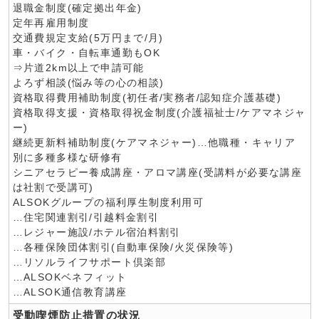
退職金制度(確定拠出年金)
定年再雇用制度
交通費規定支給(5万円まで/月)
車・バイク・自転車通勤もOK
⇒片道2km以上で申請可能
よろず相談(悩み等の心の相談)
資格取得費用補助制度(初任者/実務者/認知症介護基礎)
資格取得支援・資格取得祝金制度(介護福祉士/ケアマネジャ
ー)
継続更新料補助制度(ケアマネジャー)…他職種・キャリア
別に多種多様な研修有
シニアセラピー養成講座・アロマ講座(受講料が必要な講座
は社割で受講可)
ALSOKグループの福利厚生制度利用可
…住宅関連割引/引越料金割引
…レジャー施設/ホテル宿泊料割引
…各種保険団体割引(自動車保険/火災保険等)
…リソルライフサポート倶楽部
…ALSOKベネフィット
…ALSOK通信教育講座
受動喫煙防止措置の状況