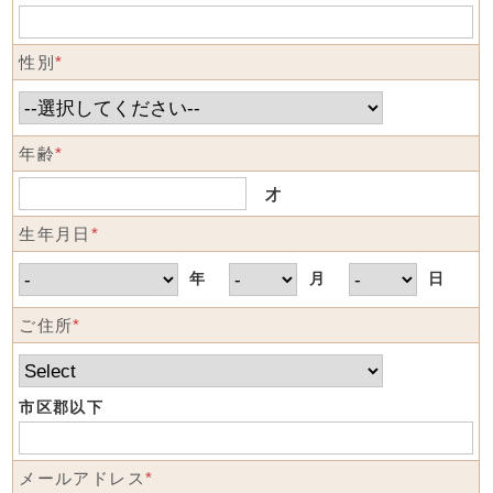
性別
*
年齢
*
才
生年月日
*
年
月
日
ご住所
*
市区郡以下
メールアドレス
*