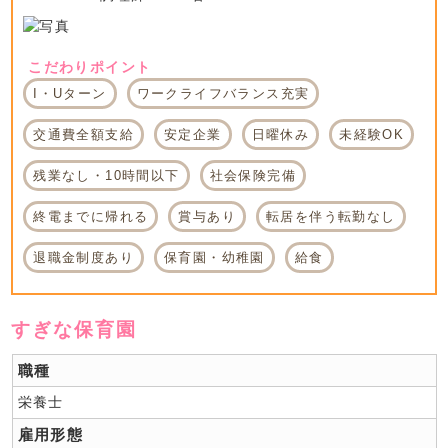
こだわりポイント
I・Uターン
ワークライフバランス充実
交通費全額支給
安定企業
日曜休み
未経験OK
残業なし・10時間以下
社会保険完備
終電までに帰れる
賞与あり
転居を伴う転勤なし
退職金制度あり
保育園・幼稚園
給食
すぎな保育園
職種
栄養士
雇用形態