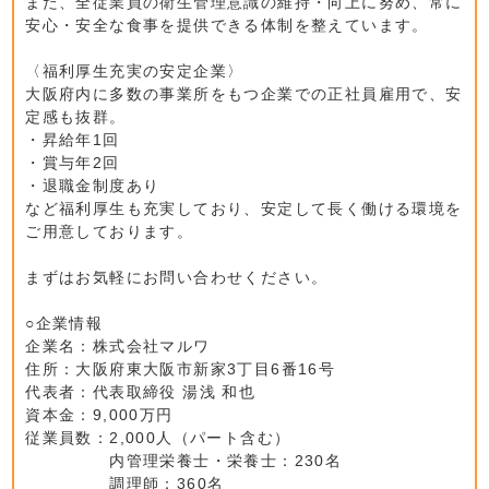
また、全従業員の衛生管理意識の維持・向上に努め、常に
安心・安全な食事を提供できる体制を整えています。
〈福利厚生充実の安定企業〉
大阪府内に多数の事業所をもつ企業での正社員雇用で、安
定感も抜群。
・昇給年1回
・賞与年2回
・退職金制度あり
など福利厚生も充実しており、安定して長く働ける環境を
ご用意しております。
まずはお気軽にお問い合わせください。
○企業情報
企業名：株式会社マルワ
住所：大阪府東大阪市新家3丁目6番16号
代表者：代表取締役 湯浅 和也
資本金：9,000万円
従業員数：2,000人（パート含む）
内管理栄養士・栄養士：230名
調理師：360名