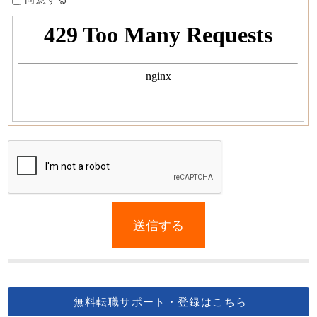
If
you
送信する
are
a
human,
ignore
this
無料転職サポート・登録はこちら
field