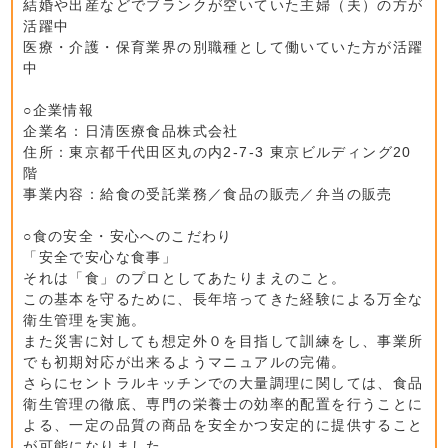
結婚や出産などでブランクが空いていた主婦（夫）の方が
活躍中
医療・介護・保育業界の別職種として働いていた方が活躍
中
○企業情報
企業名：日清医療食品株式会社
住所：東京都千代田区丸の内2-7-3 東京ビルディング20
階
事業内容：給食の受託業務／食品の販売／弁当の販売
○食の安全・安心へのこだわり
「安全で安心な食事」
それは「食」のプロとしてあたりまえのこと。
この基本を守るために、長年培ってきた経験による万全な
衛生管理を実施。
また災害に対しても想定外０を目指して訓練をし、事業所
でも初期対応が出来るようマニュアルの完備。
さらにセントラルキッチンでの大量調理に関しては、食品
衛生管理の徹底、専門の栄養士の効率的配置を行うことに
よる、一定の品質の商品を安全かつ安定的に提供すること
が可能になりました。