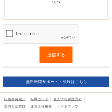
If
you
送信する
are
a
human,
ignore
this
無料転職サポート・登録はこちら
field
転職事例紹介
転職ガイド
個人情報保護方針
苦情相談窓口
運営会社概要
サイトマップ