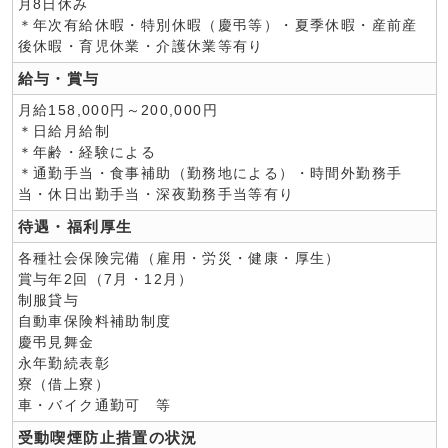
月8日休み
＊年次有給休暇・特別休暇（慶弔等）・夏季休暇・産前産
後休暇・育児休業・介護休業等有り
給与・賞与
月給158,000円～200,000円
＊日給月給制
＊年齢・経験による
＊通勤手当・食事補助（勤務地による）・時間外勤務手
当・休日出勤手当・深夜勤務手当等有り
待遇・福利厚生
各種社会保険完備（雇用・労災・健康・厚生）
賞与年2回（7月・12月）
制服貸与
自動車保険料補助制度
慶弔見舞金
永年勤続表彰
寮（借上寮）
車・バイク通勤可 等
受動喫煙防止措置の状況