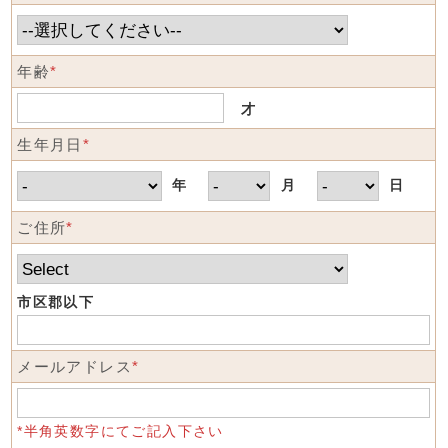
年齢
*
才
生年月日
*
年
月
日
ご住所
*
市区郡以下
メールアドレス
*
*半角英数字にてご記入下さい