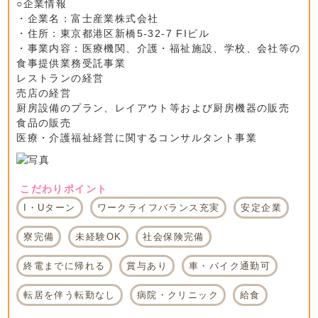
○企業情報
・企業名：富士産業株式会社
・住所：東京都港区新橋5-32-7 FIビル
・事業内容：医療機関、介護・福祉施設、学校、会社等の
食事提供業務受託事業
レストランの経営
売店の経営
厨房設備のプラン、レイアウト等および厨房機器の販売
食品の販売
医療・介護福祉経営に関するコンサルタント事業
こだわりポイント
I・Uターン
ワークライフバランス充実
安定企業
寮完備
未経験OK
社会保険完備
終電までに帰れる
賞与あり
車・バイク通勤可
転居を伴う転勤なし
病院・クリニック
給食