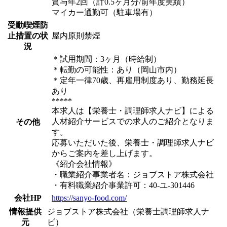
賞与年2回（計0.5ヶ月分/前年度実績）
マイカー通勤可（駐車場有）
受動喫煙防
止措置の状
屋内原則禁煙
況
＊試用期間：3ヶ月（時給制）
＊転勤の可能性：あり（岡山市内）
＊定年一律70歳、再雇用制度あり、勤務延長
あり
*****
本求人は【栄養士・調理師求人ナビ】による
人材紹介サービスでの求人のご紹介となりま
その他
す。
応募いただいた後、栄養士・調理師求人ナビ
からご案内を差し上げます。
《紹介会社情報》
・職業紹介事業者名：ジョブストア株式会社
・有料職業紹介事業許可：40-ユ-301446
会社HP
https://sanyo-food.com/
情報提供
ジョブストア株式会社（栄養士調理師求人ナ
元
ビ）