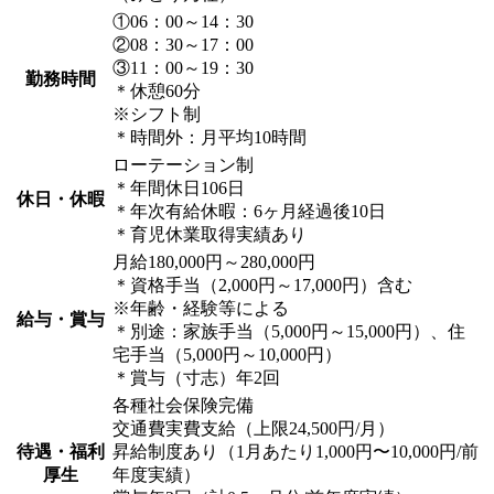
①06：00～14：30
②08：30～17：00
③11：00～19：30
勤務時間
＊休憩60分
※シフト制
＊時間外：月平均10時間
ローテーション制
＊年間休日106日
休日・休暇
＊年次有給休暇：6ヶ月経過後10日
＊育児休業取得実績あり
月給180,000円～280,000円
＊資格手当（2,000円～17,000円）含む
※年齢・経験等による
給与・賞与
＊別途：家族手当（5,000円～15,000円）、住
宅手当（5,000円～10,000円）
＊賞与（寸志）年2回
各種社会保険完備
交通費実費支給（上限24,500円/月）
待遇・福利
昇給制度あり（1月あたり1,000円〜10,000円/前
厚生
年度実績）