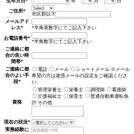
生年月日
*
年
月
日
ご住所
*
市区郡以下
メールアド
レス
*
*半角英数字にてご記入下さい
お電話番号
*
*半角数字にてご記入下さい
ご連絡に都
合の良い時
間帯
*
ご連絡に都
電話
メール
ショートメール
※メール
合のよい手
希望の方は迷惑メールの設定をご確認くださ
段
*
い。
管理栄養士
栄養士
調理師
看護師
介護福祉士
保育士
普通自動車運転免
資格
許
その他
現在の状況
*
実務経験に