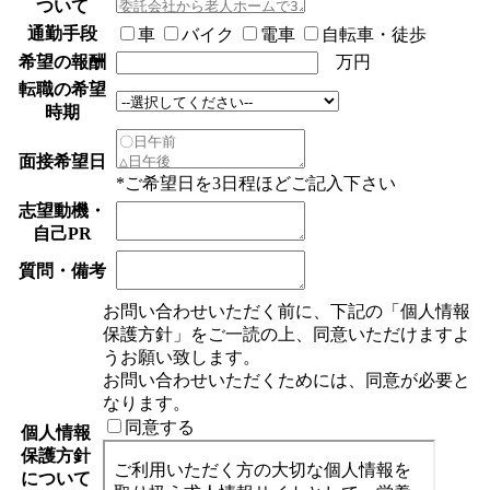
ついて
通勤手段
車
バイク
電車
自転車・徒歩
希望の報酬
万円
転職の希望
時期
面接希望日
*ご希望日を3日程ほどご記入下さい
志望動機・
自己PR
質問・備考
お問い合わせいただく前に、下記の「個人情報
保護方針」をご一読の上、同意いただけますよ
うお願い致します。
お問い合わせいただくためには、同意が必要と
なります。
同意する
個人情報
保護方針
について