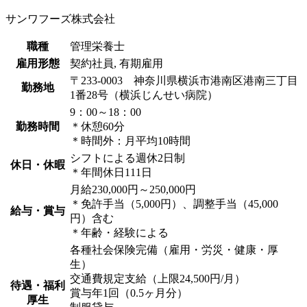
サンワフーズ株式会社
職種
管理栄養士
雇用形態
契約社員, 有期雇用
〒233-0003 神奈川県横浜市港南区港南三丁目
勤務地
1番28号（横浜じんせい病院）
9：00～18：00
勤務時間
＊休憩60分
＊時間外：月平均10時間
シフトによる週休2日制
休日・休暇
＊年間休日111日
月給230,000円～250,000円
＊免許手当（5,000円）、調整手当（45,000
給与・賞与
円）含む
＊年齢・経験による
各種社会保険完備（雇用・労災・健康・厚
生）
交通費規定支給（上限24,500円/月）
待遇・福利
賞与年1回（0.5ヶ月分）
厚生