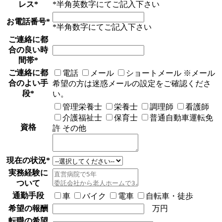
レス
*
*半角英数字にてご記入下さい
お電話番号
*
*半角数字にてご記入下さい
ご連絡に都
合の良い時
間帯
*
ご連絡に都
電話
メール
ショートメール
※メール
合のよい手
希望の方は迷惑メールの設定をご確認くださ
段
*
い。
管理栄養士
栄養士
調理師
看護師
介護福祉士
保育士
普通自動車運転免
資格
許
その他
現在の状況
*
実務経験に
ついて
通勤手段
車
バイク
電車
自転車・徒歩
希望の報酬
万円
転職の希望